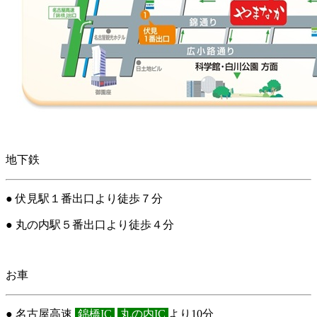
地下鉄
● 伏見駅１番出口より徒歩７分
● 丸の内駅５番出口より徒歩４分
お車
● 名古屋高速
錦橋IC
丸の内IC
より10分