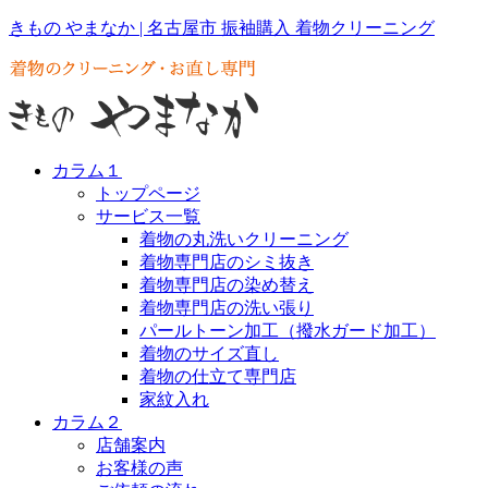
きもの やまなか | 名古屋市 振袖購入 着物クリーニング
カラム１
トップページ
サービス一覧
着物の丸洗いクリーニング
着物専門店のシミ抜き
着物専門店の染め替え
着物専門店の洗い張り
パールトーン加工（撥水ガード加工）
着物のサイズ直し
着物の仕立て専門店
家紋入れ
カラム２
店舗案内
お客様の声